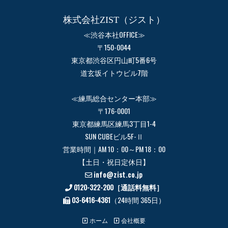
株式会社ZIST（ジスト）
≪渋谷本社OFFICE≫
〒150-0044
東京都渋谷区円山町5番6号
道玄坂イトウビル7階
≪練馬総合センター本部≫
〒176-0001
東京都練馬区練馬3丁目1-4
SUN CUBEビル5F-Ⅱ
営業時間｜AM 10：00～PM 18：00
【土日・祝日定休日】
info@zist.co.jp
0120-322-200［通話料無料］
03-6416-4361
（24時間 365日）
ホーム
会社概要